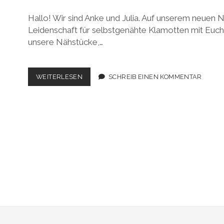
Hallo! Wir sind Anke und Julia. Auf unserem neuen 
Leidenschaft für selbstgenähte Klamotten mit Euch 
unsere Nähstücke,…
WILLKOMMEN
WEITERLESEN
SCHREIB EINEN KOMMENTAR
AUF
UNSEREM
NÄHBLOG!
Seitennummerierung
der
Beiträge