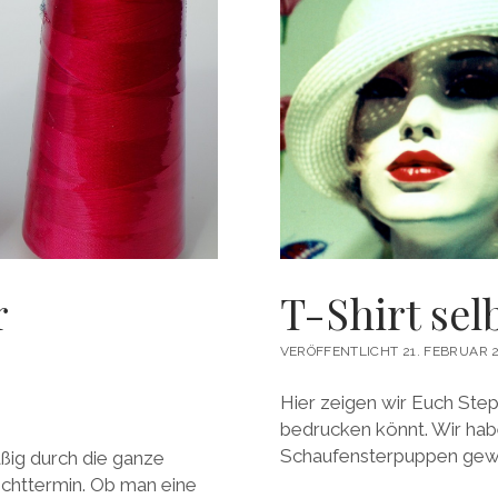
r
T-Shirt sel
VERÖFFENTLICHT 21. FEBRUAR 
Hier zeigen wir Euch Step 
bedrucken könnt. Wir hab
Schaufensterpuppen gewä
ßig durch die ganze
lichttermin. Ob man eine