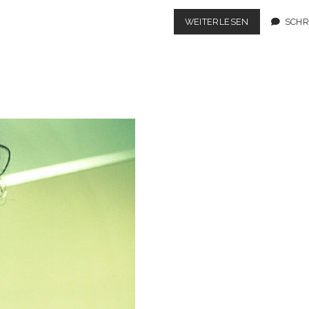
T-
WEITERLESEN
SCHR
SHIRT
SELBST
GESTALTEN