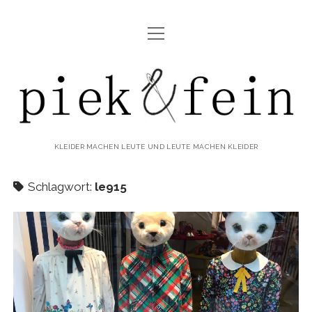
Menü
ABOUT
öffnen
IMPRESSUM & DATENSCHUTZ
piek&fein
KLEIDER MACHEN LEUTE UND LEUTE MACHEN KLEIDER
Schlagwort:
le915