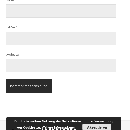
Name*
E-Mail*
Website
A
l
t
e
Durch die weitere Nutzung der Seite stimmst du der Verwendung
r
Akzeptieren
von Cookies zu.
Weitere Informationen
n