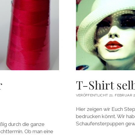
r
T-Shirt sel
VERÖFFENTLICHT 21. FEBRUAR 
Hier zeigen wir Euch Step 
bedrucken könnt. Wir hab
Schaufensterpuppen gewä
ßig durch die ganze
lichttermin. Ob man eine