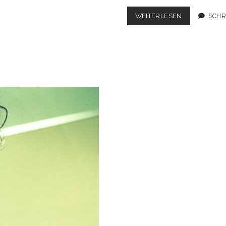
T-
WEITERLESEN
SCHR
SHIRT
SELBST
GESTALTEN