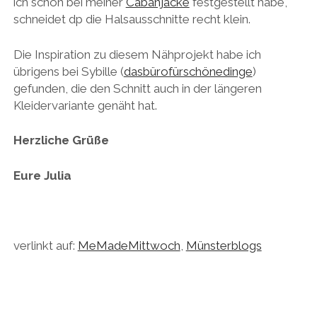
ich schon bei meiner
Cabanjacke
festgestellt habe,
schneidet dp die Halsausschnitte recht klein.
Die Inspiration zu diesem Nähprojekt habe ich
übrigens bei Sybille (
dasbürofürschönedinge
)
gefunden, die den Schnitt auch in der längeren
Kleidervariante genäht hat.
Herzliche Grüße
Eure Julia
verlinkt auf:
MeMadeMittwoch
,
Münsterblogs