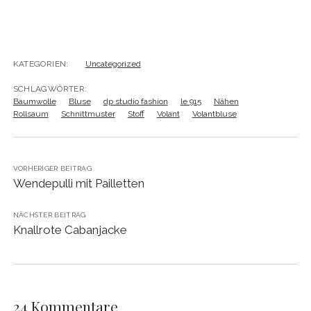
KATEGORIEN:
Uncategorized
SCHLAGWÖRTER:
Baumwolle
Bluse
dp studio fashion
le 915
Nähen
Rollsaum
Schnittmuster
Stoff
Volant
Volantbluse
VORHERIGER BEITRAG
Wendepulli mit Pailletten
NÄCHSTER BEITRAG
Knallrote Cabanjacke
24 Kommentare