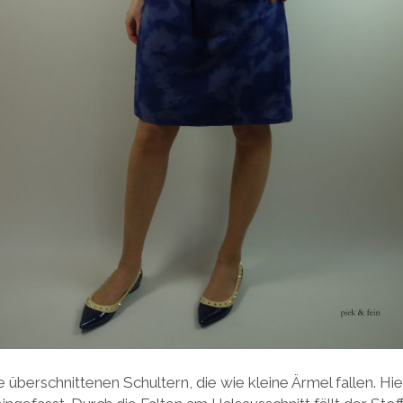
überschnittenen Schultern, die wie kleine Ärmel fallen. Hier