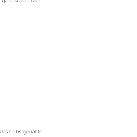
ff ganz schön. Den
h das selbstgenähte