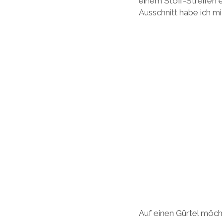
einem Stoff-Streifen e
Ausschnitt habe ich mit
Auf einen Gürtel möch