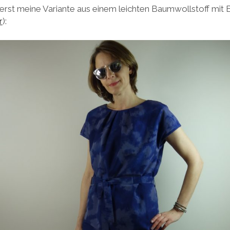
uerst meine Variante aus einem leichten Baumwollstoff mit 
r
):