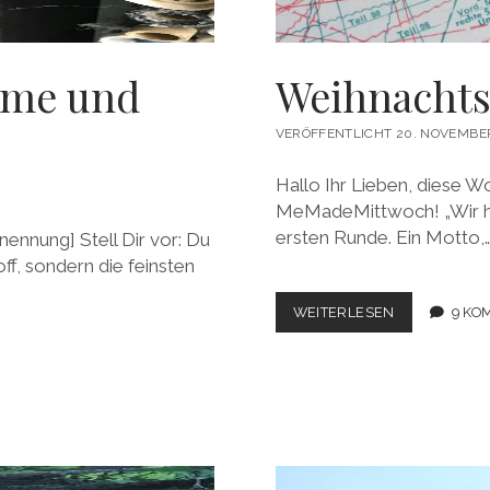
ume und
Weihnachts
VERÖFFENTLICHT 20. NOVEMBER
Hallo Ihr Lieben, diese 
MeMadeMittwoch! „Wir hab
ersten Runde. Ein Motto,
ennung] Stell Dir vor: Du
ff, sondern die feinsten
WEIHNACHTS
WEITERLESEN
9 KO
SEW
ALONG
2017