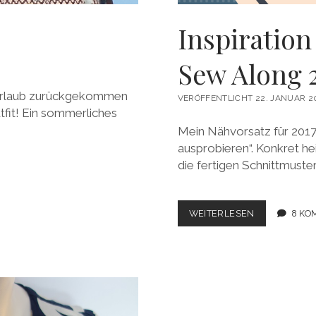
Inspiration
Sew Along 
 Urlaub zurückgekommen
VERÖFFENTLICHT 22. JANUAR 2
utfit! Ein sommerliches
Mein Nähvorsatz für 2017
ausprobieren“. Konkret he
die fertigen Schnittmust
INSPIRATION
WEITERLESEN
8 KO
AUS
JAPAN
–
BLUSEN
SEW
ALONG
2017