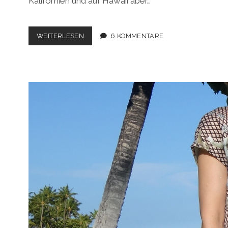
Kalifornien und auf Hawaii aber…
MEINE
WEITERLESEN
6 KOMMENTARE
TOP
5
SOMMER-
OUTFITS