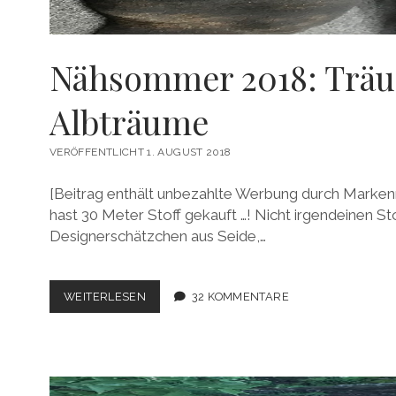
Nähsommer 2018: Trä
Albträume
VERÖFFENTLICHT 1. AUGUST 2018
[Beitrag enthält unbezahlte Werbung durch Markenn
hast 30 Meter Stoff gekauft …! Nicht irgendeinen Sto
Designerschätzchen aus Seide,…
NÄHSOMMER
WEITERLESEN
32 KOMMENTARE
2018:
TRÄUME
UND
ALBTRÄUME