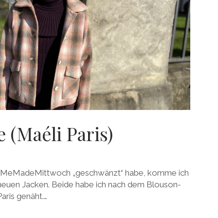
e (Maéli Paris)
n MeMadeMittwoch „geschwänzt“ habe, komme ich
neuen Jacken. Beide habe ich nach dem Blouson-
aris genäht.…