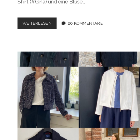
Shirt (#Gina) und eine Bluse…
FRÜHLINGSOUTFIT
WEITERLESEN
26 KOMMENTARE
(FIBRE
MOOD
SPECIAL
NR.3)