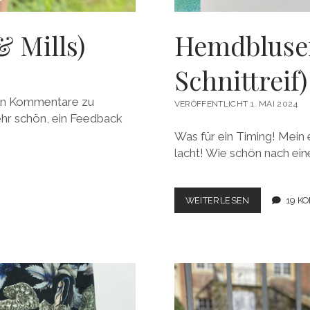
 Mills)
Hemdblusenk
Schnittreif)
ten Kommentare zu
VERÖFFENTLICHT 1. MAI 2024
ehr schön, ein Feedback
Was für ein Timing! Mein 
lacht! Wie schön nach ein
HEMDBLUSEN
WEITERLESEN
19 K
FRAU
ISLA
(STUDIO
SCHNITTREIF)