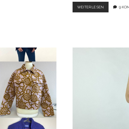
VESTE
WEITERLESEN
9 KO
ELODIE
(MAÉLI
PARIS)