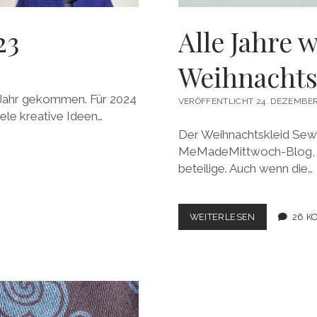
23
Alle Jahre 
Weihnachts
eue Jahr gekommen. Für 2024
VERÖFFENTLICHT 24. DEZEMBER
ele kreative Ideen…
Der Weihnachtskleid Sew 
MeMadeMittwoch-Blog, an 
beteilige. Auch wenn die…
ALLE
WEITERLESEN
26 K
JAHRE
WIEDER:
EIN
NEUES
WEIHNACHTS