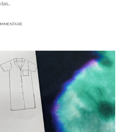
 das…
SE
OMMENTARE
PATTERN643